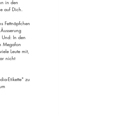
nn in den 
e auf Dich. 
ns Fettnäpfchen 
r Äusserung 
. Und: In den 
in Megafon 
iele Leute mit, 
ar nicht 
a-Etikette" zu 
zum 