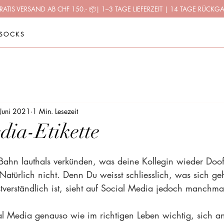
RATIS VERSAND AB CHF 150.-
📦
| 1–3 TAGE LIEFERZEIT | 14 TAGE RÜCKG
SOCKS
 Juni 2021
1 Min. Lesezeit
dia-Etikette
Bahn lauthals verkünden, was deine Kollegin wieder Doof
Natürlich nicht. Denn Du weisst schliesslich, was sich ge
stverständlich ist, sieht auf Social Media jedoch manchma
ial Media genauso wie im richtigen Leben wichtig, sich 