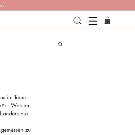
ABE
es im Team-
hört. Was im 
l anders aus.
angemessen zu 