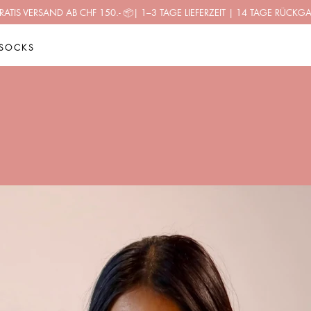
RATIS VERSAND AB CHF 150.-
📦
| 1–3 TAGE LIEFERZEIT | 14 TAGE RÜCKG
SOCKS