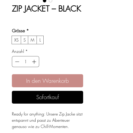
ZIP JACKET – BLACK
Preis
CHF 89.00
Grösse
*
XS
S
M
L
Anzahl
*
In den Warenkorb
Sofortkauf
Ready for anything: Unsere Zip Jacke sitzt
entspannt und passt zu Abenteuer
genauso wie zu Chill-Momenten.
Slim Fit, der deine Form betont – mit