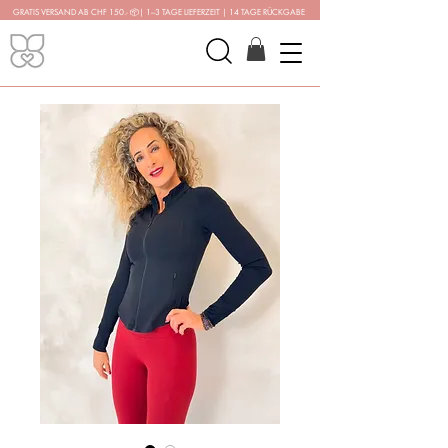
GRATIS VERSAND AB CHF 150.-
📦
| 1–3 TAGE LIEFERZEIT | 14 TAGE RÜCKGABE