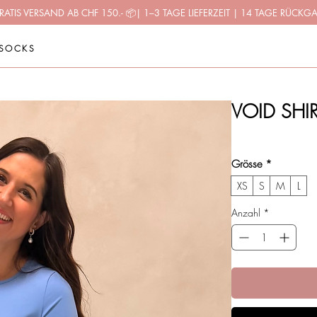
RATIS VERSAND AB CHF 150.-
📦
| 1–3 TAGE LIEFERZEIT | 14 TAGE RÜCKG
SOCKS
VOID SHIR
Preis
CHF 34.90
Grösse
*
XS
S
M
L
Anzahl
*