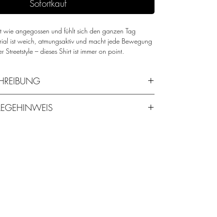
Sofortkauf
itzt wie angegossen und fühlt sich den ganzen Tag
rial ist weich, atmungsaktiv und macht jede Bewegung
Streetstyle – dieses Shirt ist immer on point.
HREIBUNG
r
– nachhaltig und modern
FLEGEHINWEIS
 bequem und vielseitig kombinierbar
 hält dich trocken, auch wenn’s intensiver wird
0% Spandex
eady für den nächsten Einsatz
t für frisches Tragegefühl
VE.
hl
– angenehm auf der Haut
waschen und nicht in den Wäschetrockner geben.
ite
– dezentes Detail mit Statement