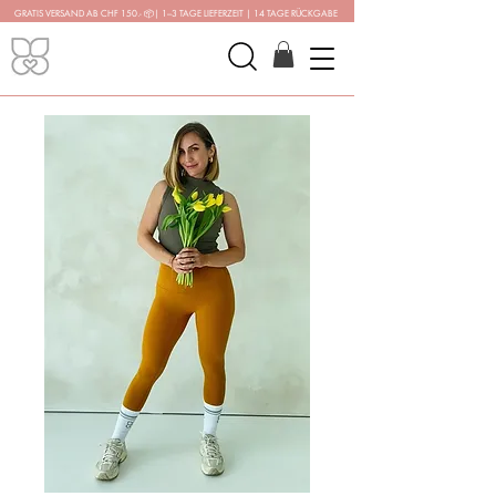
GRATIS VERSAND AB CHF 150.-
📦
| 1–3 TAGE LIEFERZEIT | 14 TAGE RÜCKGABE