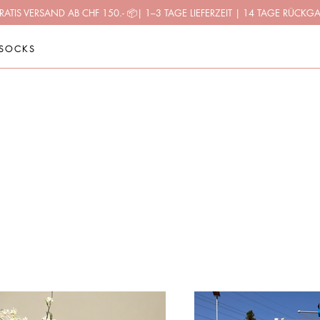
RATIS VERSAND AB CHF 150.-
📦
| 1–3 TAGE LIEFERZEIT | 14 TAGE RÜCKG
SOCKS