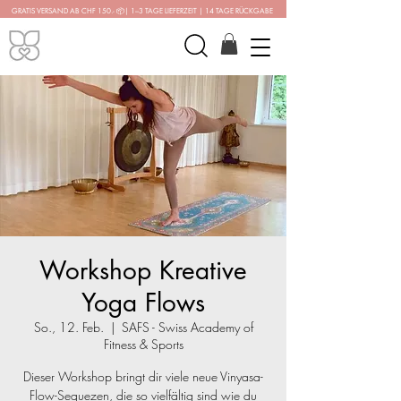
GRATIS VERSAND AB CHF 150.-
📦
| 1–3 TAGE LIEFERZEIT | 14 TAGE RÜCKGABE
Workshop Kreative
Yoga Flows
So., 12. Feb.
  |  
SAFS - Swiss Academy of
Fitness & Sports
Dieser Workshop bringt dir viele neue Vinyasa-
Flow-Sequezen, die so vielfältig sind wie du