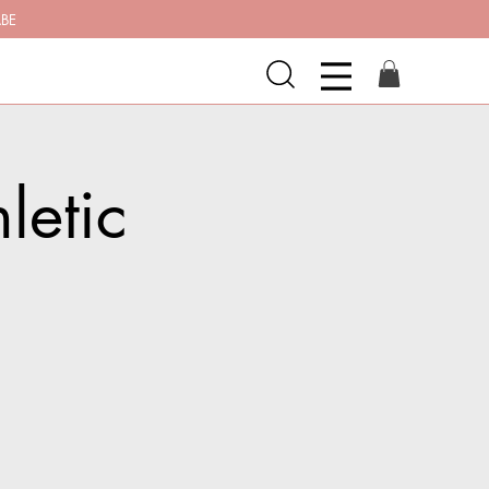
ABE
letic