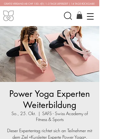
GRATIS VERSAND AB CHF 150.-
📦
| 1–3 TAGE LIEFERZEIT | 14 TAGE RÜCKGABE
Power Yoga Experten
Weiterbildung
So., 25. Okt.
  |  
SAFS - Swiss Academy of
Fitness & Sports
Dieser Expertentag richtet sich an Teilnehmer mit
dem Ziel «Kursleiter Experte Power Yoga».